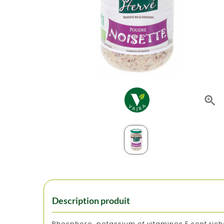

Description produit
Phosphore, potassium et vitamines E sont ric