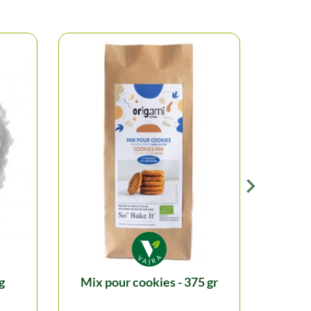
g
mix pour cookies - 375 gr
mix 