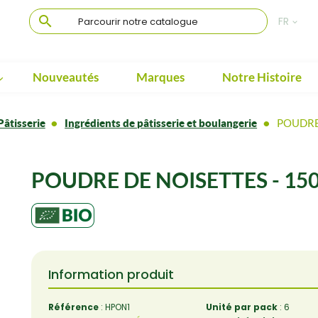

FR

Nouveautés
Marques
Notre Histoire

Pâtisserie
Ingrédients de pâtisserie et boulangerie
POUDRE
POUDRE DE NOISETTES - 150
Information produit
Référence
: HPON1
Unité par pack
: 6