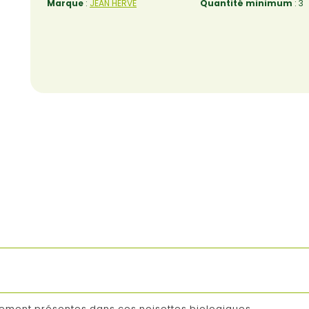
Marque
:
JEAN HERVÉ
Quantité minimum
: 3
hement présentes dans ces noisettes biologiques.