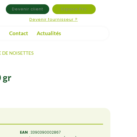
Devenir client
Espace Pro
Devenir fournisseur ?
Contact
Actualités
 DE NOISETTES
 gr
EAN
: 3390390002867