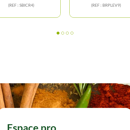
(REF : SBICR4)
(REF : BRPLEV9)
Espace pro