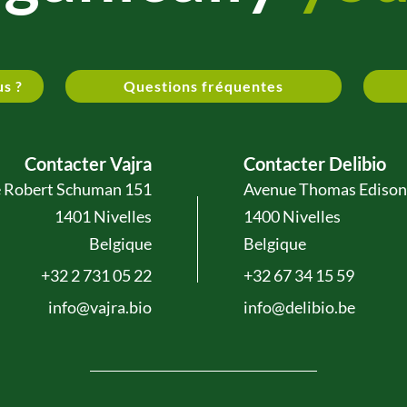
us ?
Questions fréquentes
Contacter Vajra
Contacter Delibio
 Robert Schuman 151
Avenue Thomas Edison
1401 Nivelles
1400 Nivelles
Belgique
Belgique
+32 2 731 05 22
+32 67 34 15 59
info@vajra.bio
info@delibio.be