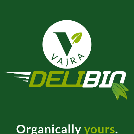
Organically
yours
.