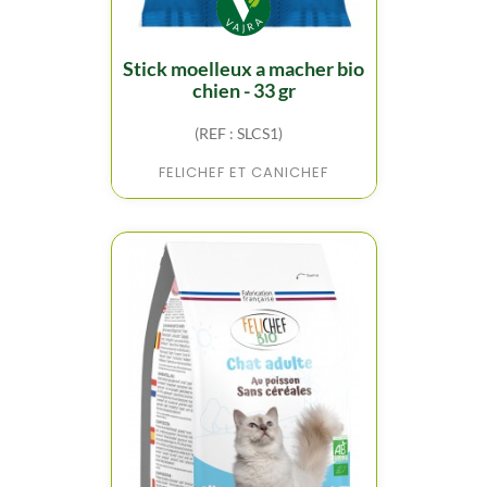
stick moelleux a macher bio
chien - 33 gr
(REF : SLCS1)
FELICHEF ET CANICHEF