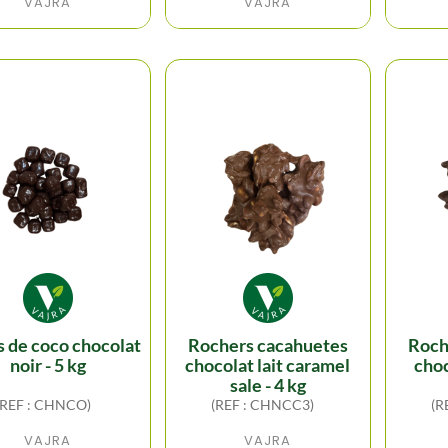
VAJRA
VAJRA
rochers cacahuetes
rochers cacahuetes
noir - 5 kg
chocolat lait caramel
choc
sale - 4 kg
(REF : CHNCO)
(REF : CHNCC3)
(R
VAJRA
VAJRA