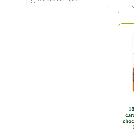

18 carres fourres
car
choco