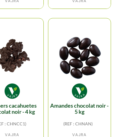
VAJRA
VAJRA
amandes chocolat noir -
olat noir - 4 kg
5 kg
EF : CHNCC1)
(REF : CHNAN)
VAJRA
VAJRA