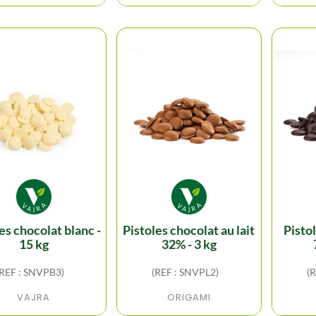
pistoles chocolat au lait
pistoles chocolat noir
15 kg
32% - 3 kg
(REF : SNVPB3)
(REF : SNVPL2)
(
VAJRA
ORIGAMI