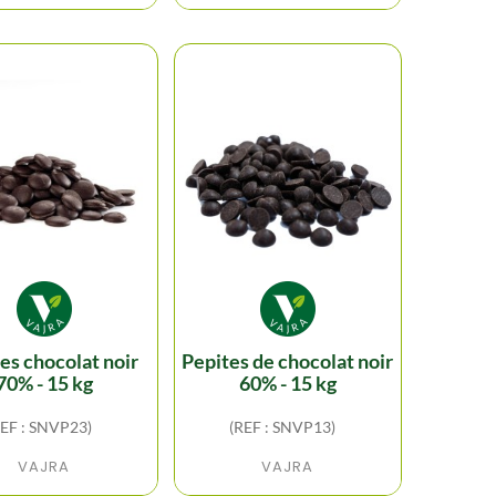
pepites de chocolat noir
70% - 15 kg
60% - 15 kg
REF : SNVP23)
(REF : SNVP13)
VAJRA
VAJRA