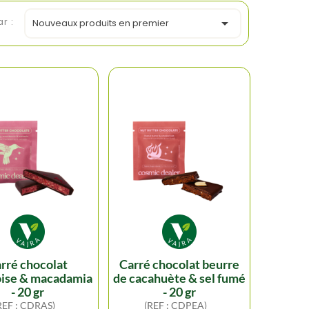
ar :

Nouveaux produits en premier
carré chocolat beurre
ise & macadamia
de cacahuète & sel fumé
- 20 gr
- 20 gr
REF : CDRAS)
(REF : CDPEA)