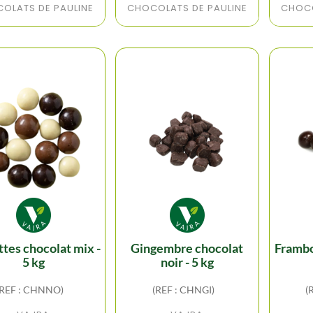
OLATS DE PAULINE
CHOCOLATS DE PAULINE
CHOCO
gingembre chocolat
framboise chocolat noir
5 kg
noir - 5 kg
(REF : CHNNO)
(REF : CHNGI)
(