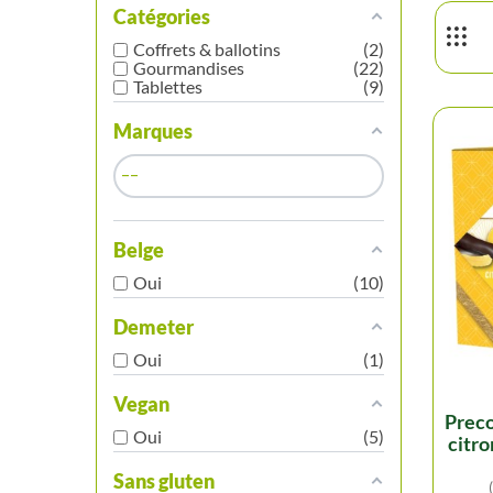
Catégories
Coffrets & ballotins
2
Gourmandises
22
Tablettes
9
Marques
Belge
Oui
10
Demeter
Oui
1
Vegan
preco - jusqu'au 04/09 -
Oui
5
citro
Sans gluten