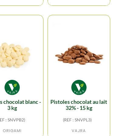
pistoles chocolat au lait
3 kg
32% - 15 kg
REF : SNVPB2)
(REF : SNVPL3)
ORIGAMI
VAJRA