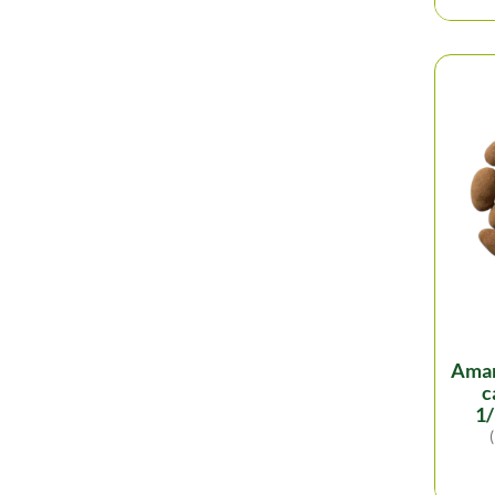
amandes chocolat lait
c
1/