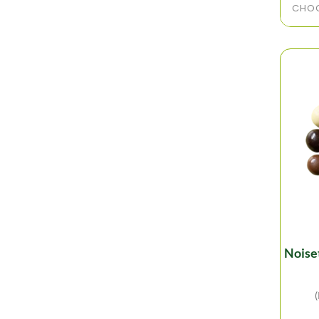
CHOC
noisettes chocolat mix -