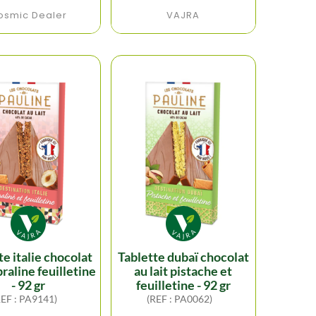
osmic Dealer
VAJRA
tablette dubaï chocolat
 praline feuilletine
au lait pistache et
- 92 gr
feuilletine - 92 gr
REF : PA9141)
(REF : PA0062)