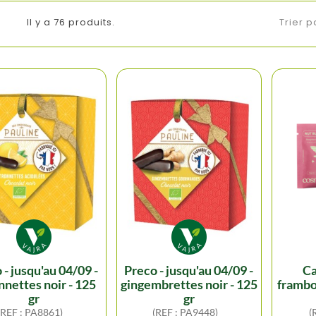
Il y a 76 produits.
Trier p
preco - jusqu'au 04/09 -
carré chocolat
nnettes noir - 125
gingembrettes noir - 125
frambo
gr
gr
(REF : PA8861)
(REF : PA9448)
(