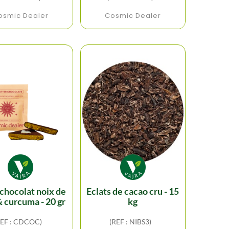
osmic Dealer
Cosmic Dealer
eclats de cacao cru - 15
 curcuma - 20 gr
kg
REF : CDCOC)
(REF : NIBS3)