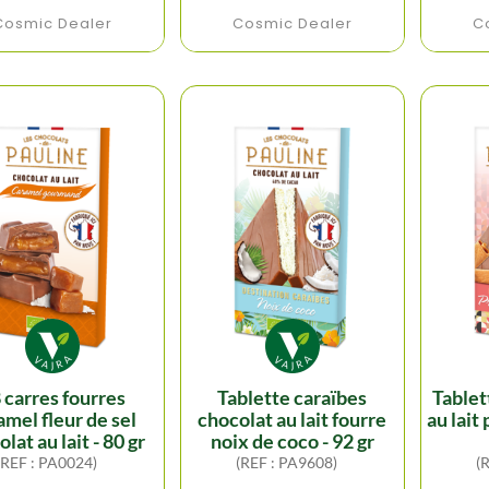
Cosmic Dealer
Cosmic Dealer
C
tablette caraïbes
tablette italie chocolat
amel fleur de sel
chocolat au lait fourre
au lait
lat au lait - 80 gr
noix de coco - 92 gr
(REF : PA0024)
(REF : PA9608)
(