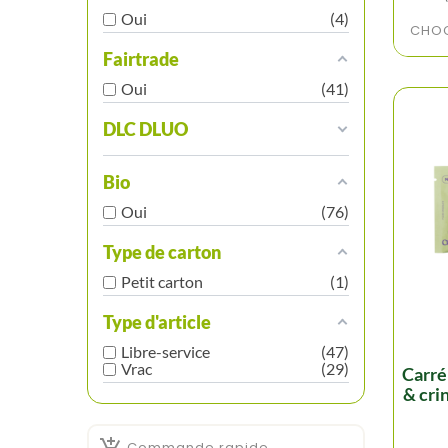
Oui
4
CHOC
Fairtrade
Oui
41
DLC DLUO
Bio
Oui
76
Type de carton
Petit carton
1
Type d'article
Libre-service
47
Vrac
29
carré chocolat pistache
& crin
Commande rapide