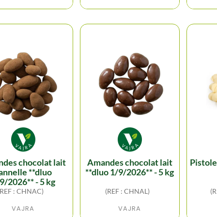
amandes chocolat lait
pistoles chocolat blanc -
annelle **dluo
**dluo 1/9/2026** - 5 kg
9/2026** - 5 kg
(REF : CHNAC)
(REF : CHNAL)
(
VAJRA
VAJRA