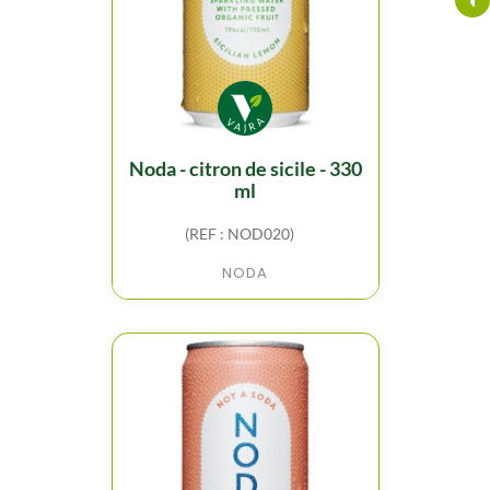
noda - citron de sicile - 330
ml
(REF : NOD020)
NODA