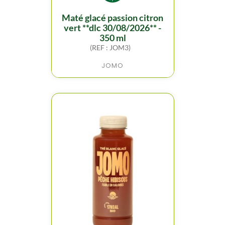
maté glacé passion citron
vert **dlc 30/08/2026** -
350 ml
(REF : JOM3)
JOMO