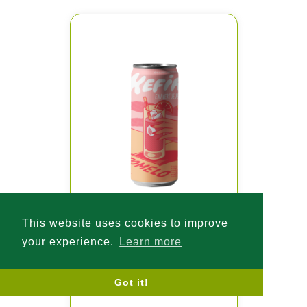
This website uses cookies to improve
your experience.
Learn more
kefir pamplemousse
cardamome canette - 250
ml
Got it!
(REF : EAUVC5)