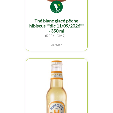
thé blanc glacé pêche
hibiscus **dlc 11/09/2026**
- 350 ml
(REF : JOM2)
JOMO