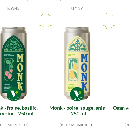
MONK
MONK
monk - poire, sauge, anis
osan verbena curcuma -
rveine - 250 ml
- 250 ml
REF : MONK102)
(REF : MONK101)
(R