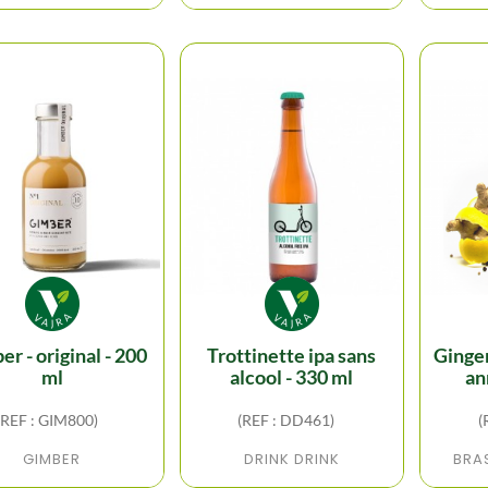
trottinette ipa sans
gingerbeer sans alcool
ml
alcool - 330 ml
an
(REF : GIM800)
(REF : DD461)
(
GIMBER
DRINK DRINK
BRAS