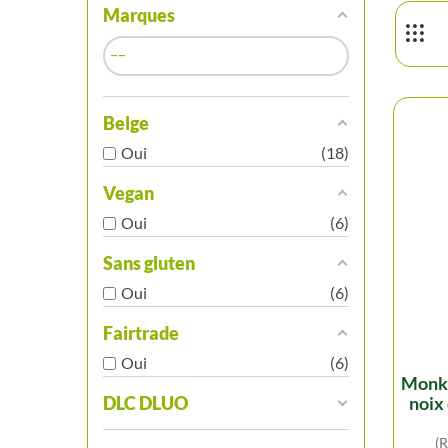
Marques
Belge
Oui
18
Vegan
Oui
6
Sans gluten
Oui
6
Fairtrade
Oui
6
monk - abricot, lavande,
DLC DLUO
noix
(