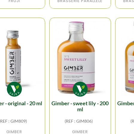
FRUJI
BRASSERIE PARALLELE
BRAS
er - original - 20 ml
gimber - sweet lily - 200
gimber - sweet lily - 500
ml
(REF : GIM809)
(REF : GIM806)
(
GIMBER
GIMBER