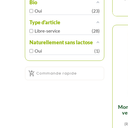
Bio
Oui
23
Type d'article
Libre-service
28
Naturellement sans lactose
Oui
1

Commande rapide
monk - fraise, basilic,
ve
(