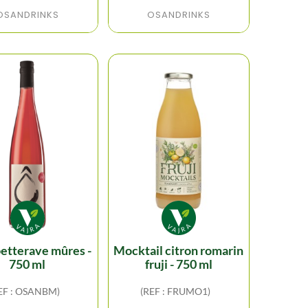
OSANDRINKS
OSANDRINKS
mocktail citron romarin
750 ml
fruji - 750 ml
EF : OSANBM)
(REF : FRUMO1)