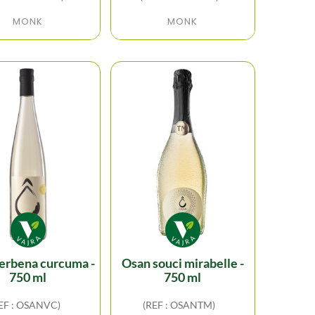
MONK
MONK
osan souci mirabelle -
750 ml
750 ml
EF : OSANVC)
(REF : OSANTM)