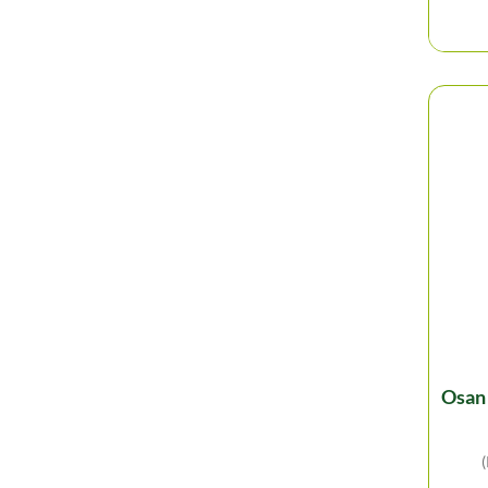
osan shiso basilic - 750