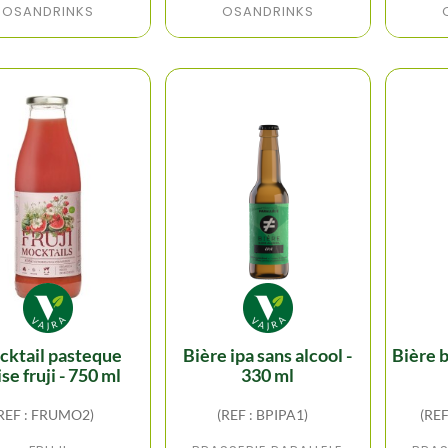
OSANDRINKS
OSANDRINKS
bière ipa sans alcool -
bière blonde sans alcool
ise fruji - 750 ml
330 ml
REF : FRUMO2)
(REF : BPIPA1)
(RE