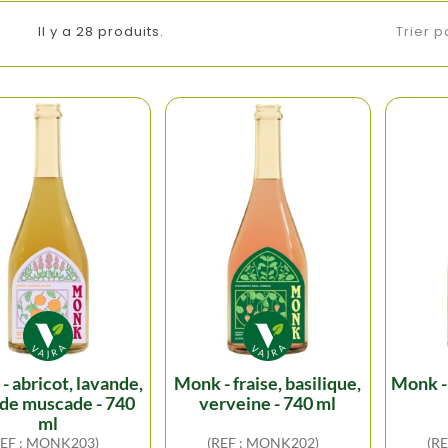
Il y a 28 produits.
Trier p
monk - fraise, basilique,
monk - poire, sauge, anis
 de muscade - 740
verveine - 740 ml
ml
REF : MONK203)
(REF : MONK202)
(R