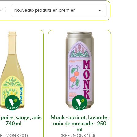
ar :

Nouveaux produits en premier
monk - abricot, lavande,
- 740 ml
noix de muscade - 250
ml
EF : MONK201)
(REF : MONK103)