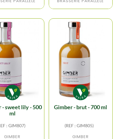
SERIE PARALLELE
BRASSERIE PARALLELE
gimber - brut - 700 ml
ml
REF : GIM807)
(REF : GIM805)
GIMBER
GIMBER