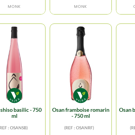
MONK
MONK
osan framboise romarin
osan betterave mûres -
ml
- 750 ml
(REF : OSANSB)
(REF : OSANRF)
(R