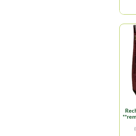
recharge baies roses
**rem