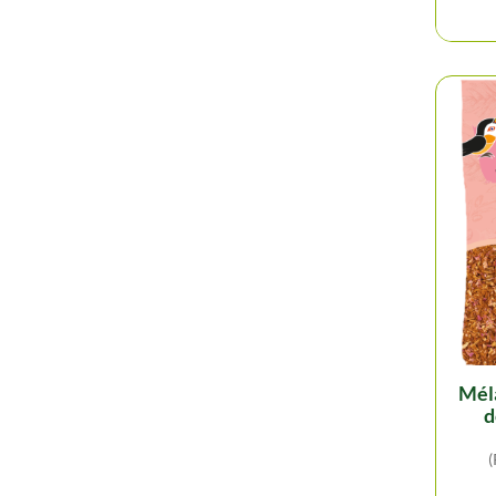
mélange légumes en
d
(