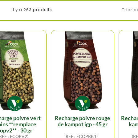
Il y a 263 produits.
Trier p
recharge poivre rouge
recharge poivre noir de
ains **remplace
de kampot igp - 45 gr
kam
opv2** - 30 gr
(REF : ECOPV2)
(REF : ECOPRK1)
(R