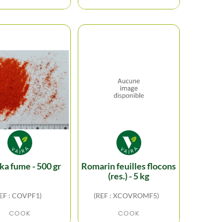
ika fume - 500 gr
romarin feuilles flocons
(res.) - 5 kg
EF : COVPF1)
(REF : XCOVROMF5)
COOK
COOK