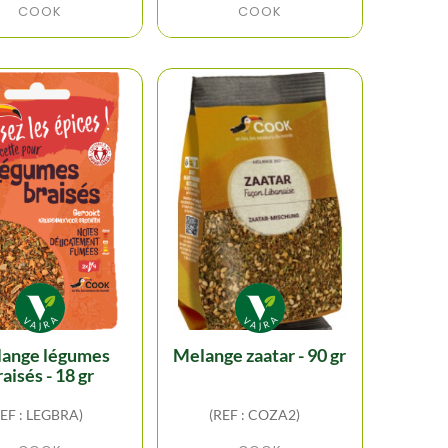
COOK
COOK
melange zaatar - 90 gr
raisés - 18 gr
REF : LEGBRA)
(REF : COZA2)