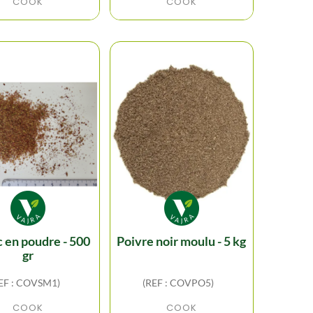
COOK
COOK
poivre noir moulu - 5 kg
gr
EF : COVSM1)
(REF : COVPO5)
COOK
COOK