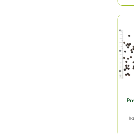
preco - poivre noir
(R