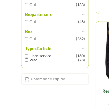
Oui
133
Biopartenaire
Oui
48
Bio
Oui
262
Type d'article
Libre-service
180
Vrac
78

Commande rapide
recharge genievre