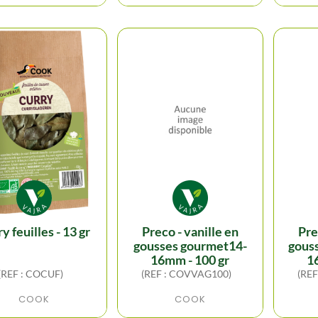
rry feuilles - 13 gr
preco - vanille en
preco - vanille en
gousses gourmet14-
gous
16mm - 100 gr
1
(REF : COCUF)
(REF : COVVAG100)
(RE
COOK
COOK