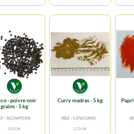
curry madras - 5 kg
papr
grains - 5 kg
EF : XCOVPO14)
(REF : COVCUM5)
(R
COOK
COOK