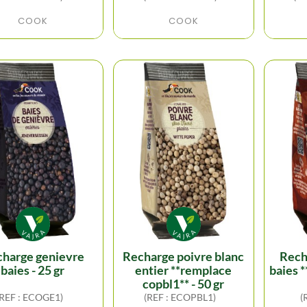
COOK
COOK
recharge poivre blanc
recharge mélange 4
baies - 25 gr
entier **remplace
baies 
copbl1** - 50 gr
(REF : ECOGE1)
(REF : ECOPBL1)
(