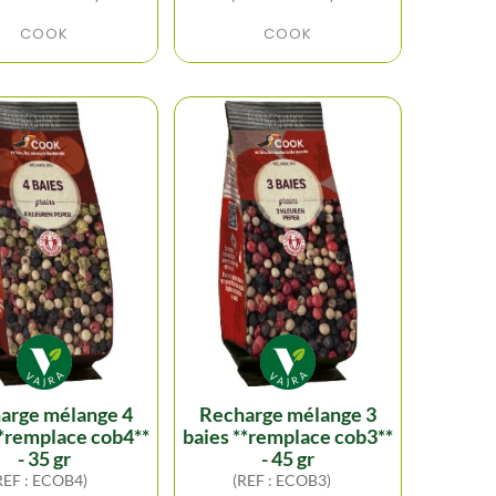
COOK
COOK
recharge mélange 3
**remplace cob4**
baies **remplace cob3**
- 35 gr
- 45 gr
REF : ECOB4)
(REF : ECOB3)