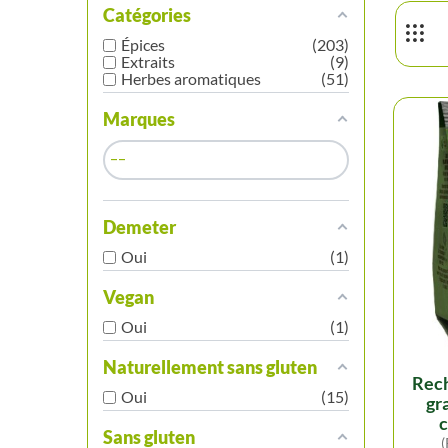
Catégories
Épices
203
Extraits
9
Herbes aromatiques
51
Marques
Demeter
Oui
1
Vegan
Oui
1
Naturellement sans gluten
recharge poivre vert
Oui
15
gr
c
Sans gluten