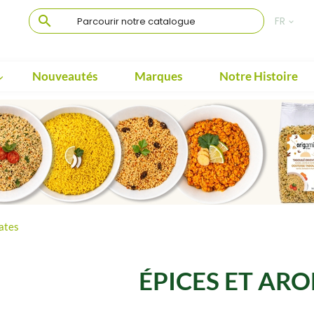

FR

Nouveautés
Marques
Notre Histoire

ates
ÉPICES ET AR