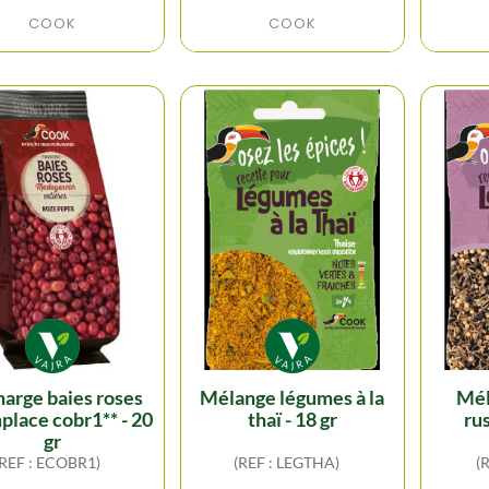
COOK
COOK
mélange légumes à la
mélange légumes
place cobr1** - 20
thaï - 18 gr
rus
gr
(REF : ECOBR1)
(REF : LEGTHA)
(