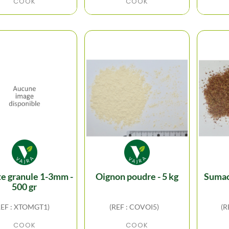
COOK
COOK
oignon poudre - 5 kg
sumac en poudre - 500
500 gr
REF : XTOMGT1)
(REF : COVOI5)
(R
COOK
COOK