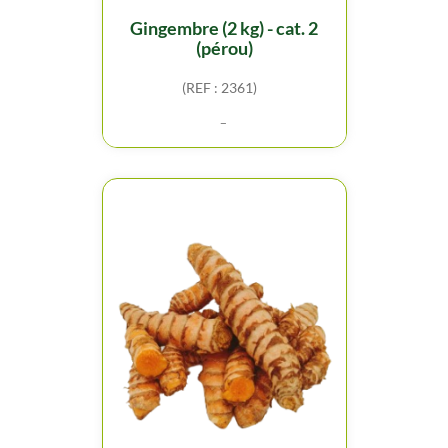
gingembre (2 kg) - cat. 2
(pérou)
(REF : 2361)
-