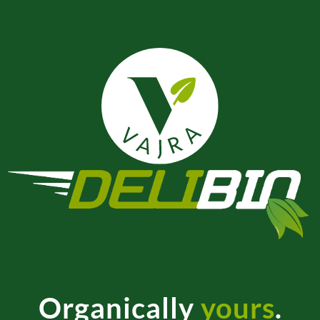
Organically
yours
.