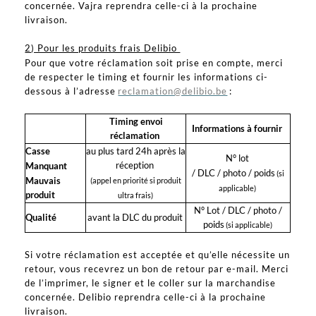
concernée. Vajra reprendra celle-ci à la prochaine
livraison.
2) Pour les produits frais Delibio
Pour que votre réclamation soit prise en compte, merci
de respecter le timing et fournir les informations ci-
dessous à l’adresse
reclamation@delibio.be
:
Timing envoi
Informations à fournir
réclamation
Casse
au plus tard 24h après la
N° lot
réception
Manquant
/ DLC / photo / poids
(si
Mauvais
(appel en priorité si produit
applicable)
produit
ultra frais)
N° Lot / DLC / photo /
Qualité
avant la DLC du produit
poids
(si applicable)
Si votre réclamation est acceptée et qu’elle nécessite un
retour, vous recevrez un bon de retour par e-mail. Merci
de l’imprimer, le signer et le coller sur la marchandise
concernée. Delibio reprendra celle-ci à la prochaine
livraison.