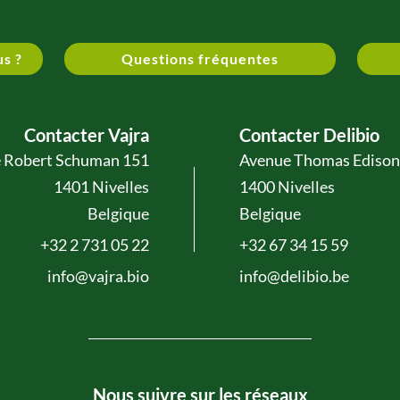
us ?
Questions fréquentes
Contacter Vajra
Contacter Delibio
 Robert Schuman 151
Avenue Thomas Edison
1401 Nivelles
1400 Nivelles
Belgique
Belgique
+32 2 731 05 22
+32 67 34 15 59
info@vajra.bio
info@delibio.be
Nous suivre sur les réseaux