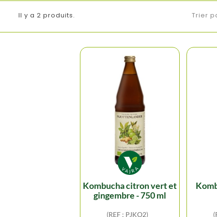
Il y a 2 produits.
Trier p
kombucha citron vert et
kombucha originale -
gingembre - 750 ml
(REF : PJKO2)
(