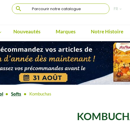

FR

Nouveautés
Marques
Notre Histoire

ol
Softs
Kombuchas
KOMBUCH