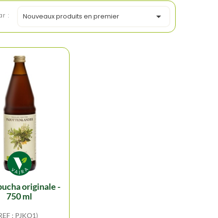
ar :

Nouveaux produits en premier
750 ml
REF : PJKO1)