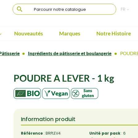

FR

Nouveautés
Marques
Notre Histoire

Pâtisserie
Ingrédients de pâtisserie et boulangerie
POUDRE
POUDRE A LEVER - 1 kg
Information produit
Référence
: BRPLEV4
Unité par pack
: 6