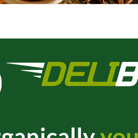
ganically
you