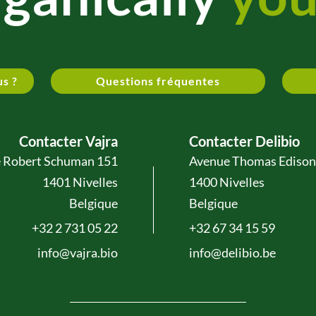
us ?
Questions fréquentes
Contacter Vajra
Contacter Delibio
 Robert Schuman 151
Avenue Thomas Edison
1401 Nivelles
1400 Nivelles
Belgique
Belgique
+32 2 731 05 22
+32 67 34 15 59
info@vajra.bio
info@delibio.be