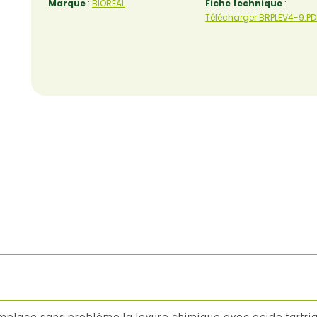
Marque
:
BIOREAL
Fiche technique
:
Télécharger BRPLEV4-9.PD
Remplace sans problème la levure chimique avec acide tartr