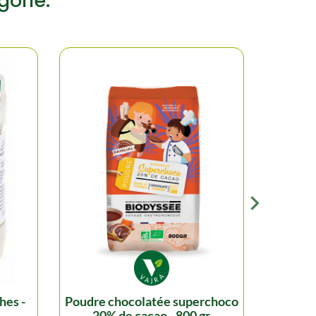
gorie:
poudre chocolatée superchoco
levure sèche sans gluten - 5x9
20% de cacao - 800 gr