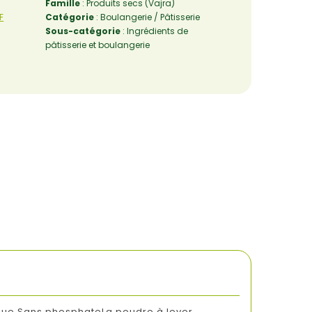
Famille
: Produits secs (Vajra)
F
Catégorie
: Boulangerie / Pâtisserie
Sous-catégorie
: Ingrédients de
pâtisserie et boulangerie
ique.Sans phosphateLa poudre à lever