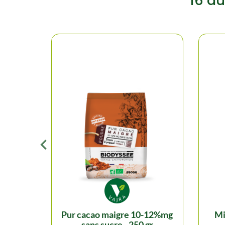
16 au
pur cacao maigre 10-12%mg
sans sucre - 250 gr