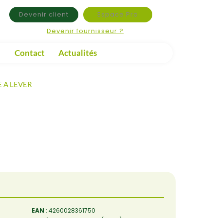
Devenir client
Espace Pro
Devenir fournisseur ?
Contact
Actualités
 A LEVER
EAN
: 4260028361750