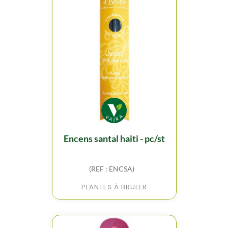
encens santal haiti - pc/st
(REF : ENCSA)
PLANTES À BRULER