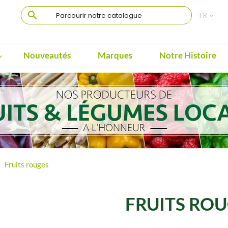

FR

Nouveautés
Marques
Notre Histoire

Fruits rouges
FRUITS RO