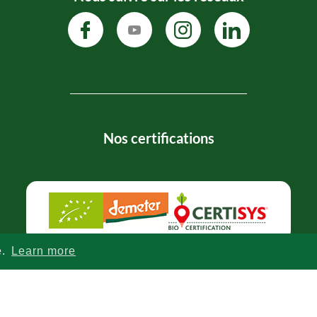
Nos certifications
e.
Learn more
Politique de confidentialité
-
CGV