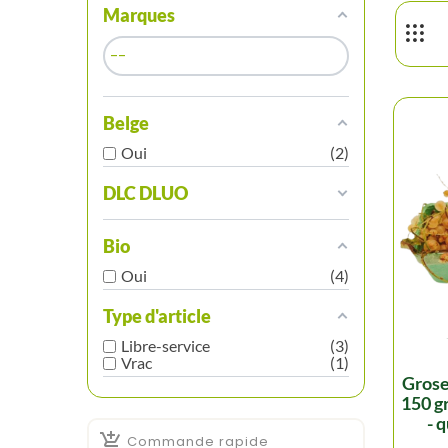
Marques
Belge
Oui
2
DLC DLUO
Bio
Oui
4
Type d'article
Libre-service
3
Vrac
1
groseille blanche (1 pc -
150 gr
- 

Commande rapide