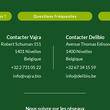
us ?
Questions fréquentes
Contacter Vajra
Contacter Delibio
 Robert Schuman 151
Avenue Thomas Edison
1401 Nivelles
1400 Nivelles
Belgique
Belgique
+32 2 731 05 22
+32 67 34 15 59
info@vajra.bio
info@delibio.be
Nous suivre sur les réseaux