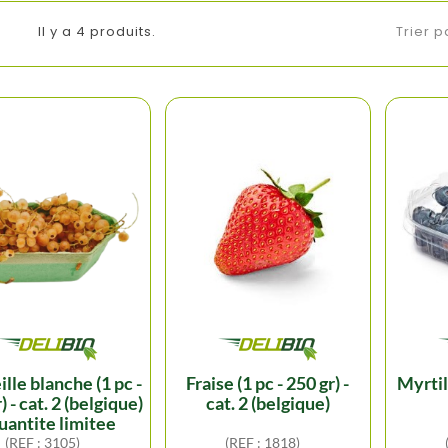
Il y a 4 produits.
Trier p
fraise (1 pc - 250 gr) -
myrtille (125 gr) - cat. 2
) - cat. 2 (belgique)
cat. 2 (belgique)
quantite limitee
(REF : 3105)
(REF : 1818)