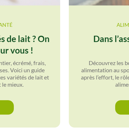
SANTÉ
ALIM
s de lait ? On
Dans l’ass
ur vous !
tier, écrémé, frais,
Découvrez les b
es. Voici un guide
alimentation au spo
s variétés de lait et
après l’effort, le rô
t le mieux.
alime