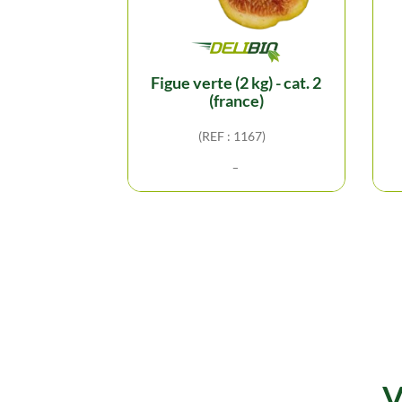
figue verte (2 kg) - cat. 2
(france)
(REF : 1167)
-
V