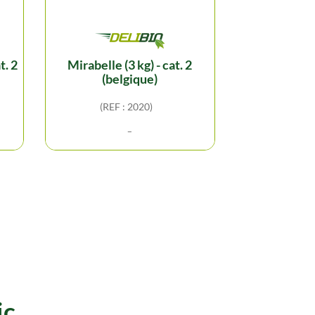
mirabelle (3 kg) - cat. 2
preco - jusqu'au 04/09 -
(belgique)
citronnette
(REF : 2020)
(REF :
-
CHOCOLAT
ic