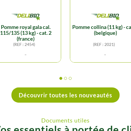
pomme royal gala cal.
pomme collina (11 kg) - cat. 2
115/135 (13 kg) - cat. 2
(belgique)
(france)
(REF : 2454)
(REF : 2021)
-
-
Découvrir toutes les nouveautés
Documents utiles
os essentiels à portée de cl