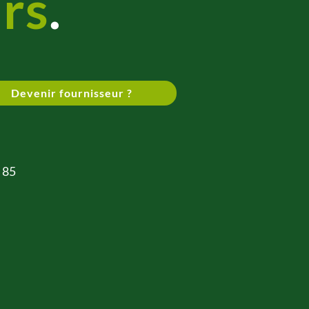
rs
.
Devenir fournisseur ?
 85