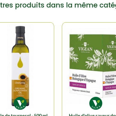
tres produits dans la même caté
uile de tournesol - 500 ml
huile d'olive saveur douce