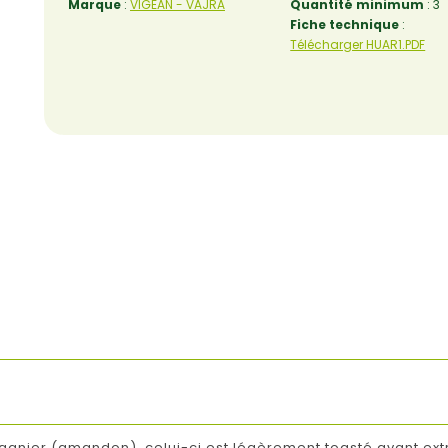
Marque
:
VIGEAN - VAJRA
Quantité minimum
: 3
Fiche technique
:
Télécharger HUAR1.PDF
’arganier (amandon), celui-ci est légèrement toasté avant ext