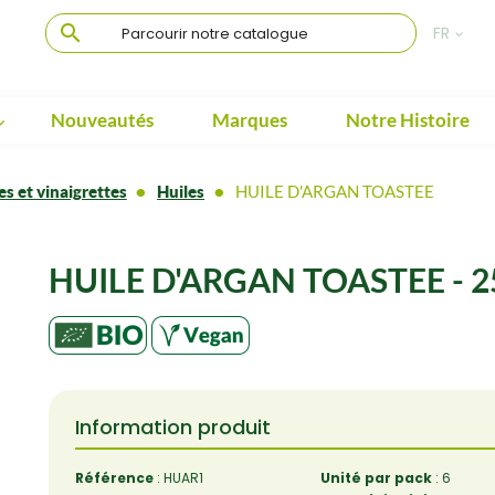

FR

Nouveautés
Marques
Notre Histoire

es et vinaigrettes
Huiles
HUILE D'ARGAN TOASTEE
HUILE D'ARGAN TOASTEE - 2
Information produit
Référence
: HUAR1
Unité par pack
: 6