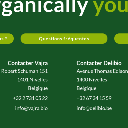
ganically
you
us ?
Questions fréquentes
Contacter Vajra
Contacter Delibio
 Robert Schuman 151
Avenue Thomas Edison
1401 Nivelles
1400 Nivelles
Belgique
Belgique
+32 2 731 05 22
+32 67 34 15 59
info@vajra.bio
info@delibio.be