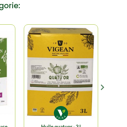
gorie:
huile quatuor - 3 l