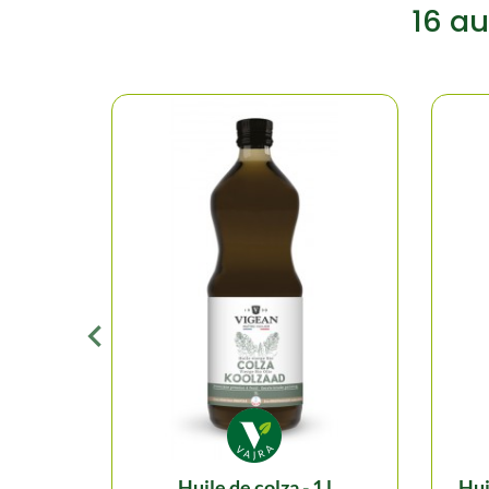
16 au
huile de colza - 1 l
h