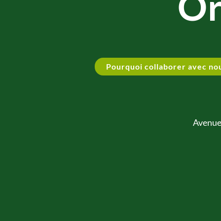
Or
Pourquoi collaborer avec no
Avenue