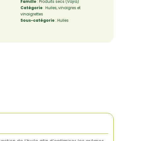
Famille
: Produits secs (Vajra)
Catégorie
: Huiles, vinaigres et
vinaigrettes
Sous-catégorie
: Huiles
raction de l’huile afin d’optimiser les arômes