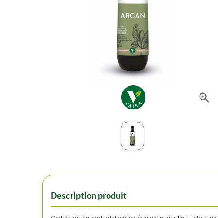

Description produit
Cette huile est obtenue à partir du fruit de l