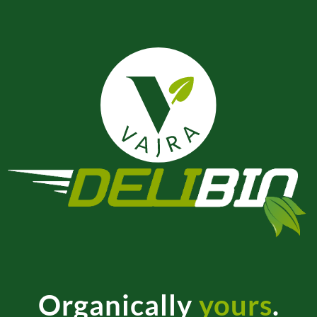
Organically
yours
.