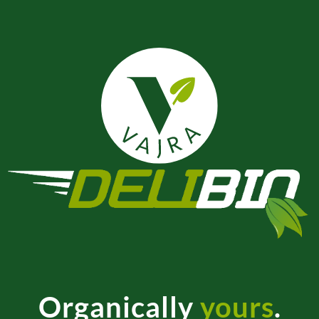
Organically
yours
.