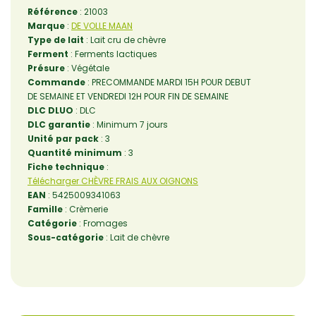
Référence
: 21003
Marque
:
DE VOLLE MAAN
Type de lait
: Lait cru de chèvre
Ferment
: Ferments lactiques
Présure
: Végétale
Commande
: PRECOMMANDE MARDI 15H POUR DEBUT
DE SEMAINE ET VENDREDI 12H POUR FIN DE SEMAINE
DLC DLUO
: DLC
DLC garantie
: Minimum 7 jours
Unité par pack
: 3
Quantité minimum
: 3
Fiche technique
:
Télécharger CHÈVRE FRAIS AUX OIGNONS
EAN
: 5425009341063
Famille
: Crèmerie
Catégorie
: Fromages
Sous-catégorie
: Lait de chèvre