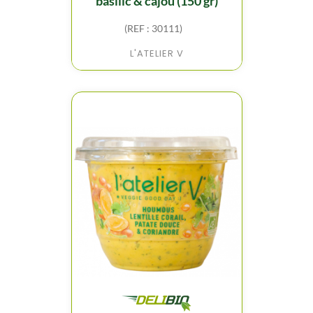
basilic & cajou (150 gr)
(REF : 30111)
L'ATELIER V