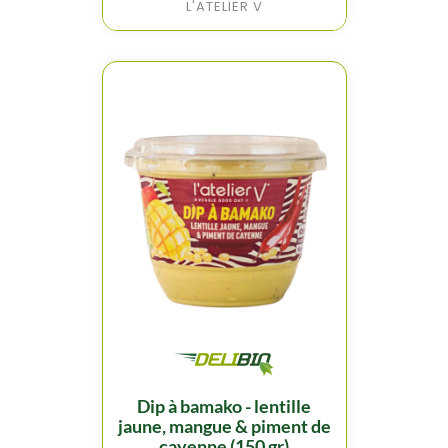
L'ATELIER V
dip à bamako - lentille
jaune, mangue & piment de
cayenne (150 gr)