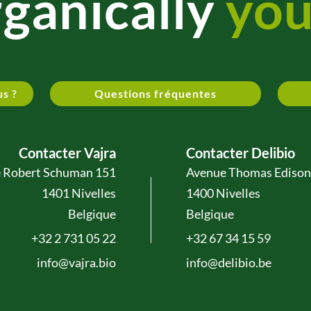
ganically
you
us ?
Questions fréquentes
Contacter Vajra
Contacter Delibio
 Robert Schuman 151
Avenue Thomas Edison
1401 Nivelles
1400 Nivelles
Belgique
Belgique
+32 2 731 05 22
+32 67 34 15 59
info@vajra.bio
info@delibio.be