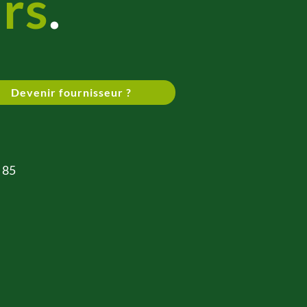
rs
.
Devenir fournisseur ?
 85