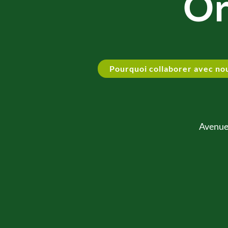
Or
Pourquoi collaborer avec no
Avenue