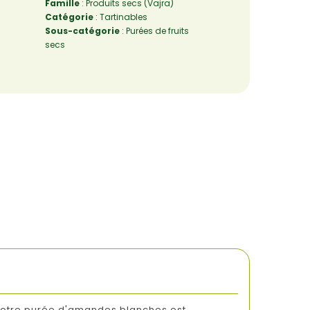
Famille
: Produits secs (Vajra)
Catégorie
: Tartinables
Sous-catégorie
: Purées de fruits
secs
 notre purée d'amandes blanches est