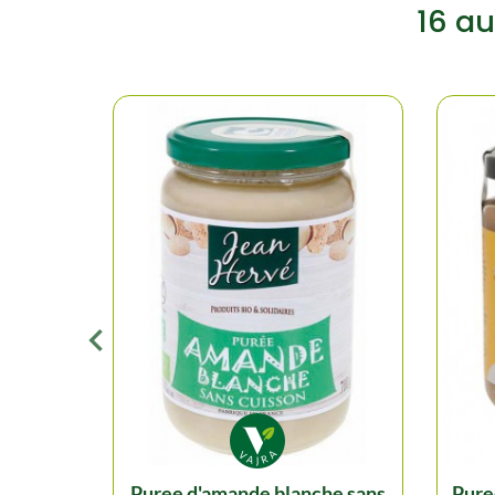
16 au
puree d'amande blanche sans
puree de cacahuetes crunchy