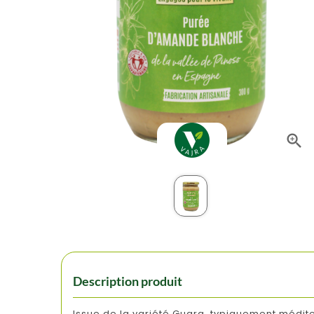

Description produit
Issue de la variété Guara, typiquement médit