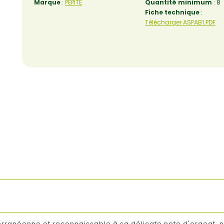
Marque
:
PEPITE
Quantité minimum
: 8
Fiche technique
:
Télécharger ASPAB1.PDF
erranéenne et reconnaissable à sa délicate note d'orgeat,