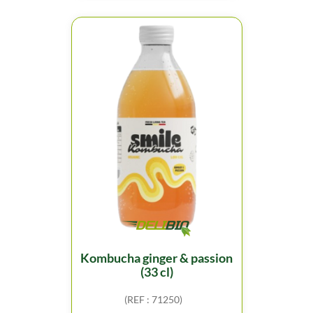
kombucha ginger & passion
(33 cl)
(REF : 71250)