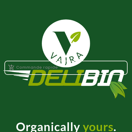

Commande rapide
Organically
yours
.