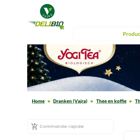
Produc
Home
Dranken (Vajra)
Thee en koffie
Th

Commande rapide