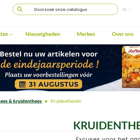

NL

ten
Nieuwigheden
Merken
Over ons

ees & kruidenthees
Kruidentheeën
KRUIDENTH
Excuses voor het on