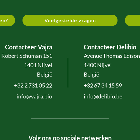
en?
Veelgestelde vragen
Contacteer Vajra
Contacteer Delibio
 Robert Schuman 151
Avenue Thomas Edison
1401 Nijvel
1400 Nijvel
België
België
+32 2 731 05 22
+32 67 34 15 59
info@vajra.bio
info@delibio.be
Volg ons op sociale netwerken